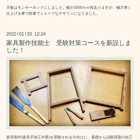
天板はモンキーポッドにしました。幅が1600ｍｍ程ありますが、極力薄く
仕上げる事で軽量でシャープなデザインになりました。
2022
01
20 12:24
/
/
家具製作技能士 受験対策コースを新設しま
した！
家具製作(家具手加工作業)を受験される方向けに、基礎から試験課題の加工