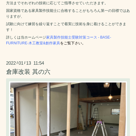
方法までそれぞれの技術に応じてご指導させていただきます。
国家資格である家具製作技能士に合格することがもちろん第一の目標ではあ
りますが、
試験に向けて練習を繰り返すことで着実に技術を身に着けることができま
す！
詳しくは当ホームページ
家具製作技能士受験対策コース - BASE-
FURNITURE-木工教室&創作家具
をご覧下さい。
2022
01
13 11:54
/
/
倉庫改装 其の六