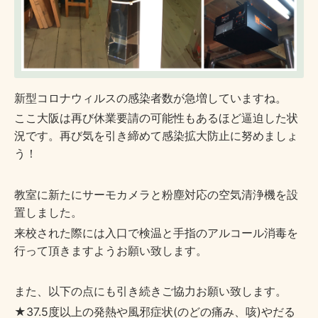
新型コロナウィルスの感染者数が急増していますね。
ここ大阪は再び休業要請の可能性もあるほど逼迫した状
況です。再び気を引き締めて感染拡大防止に努めましょ
う！
教室に新たにサーモカメラと粉塵対応の空気清浄機を設
置しました。
来校された際には入口で検温と手指のアルコール消毒を
行って頂きますようお願い致します。
また、以下の点にも引き続きご協力お願い致します。
★
37.5
度以上の発熱や風邪症状
(
のどの痛み、咳
)
やだる