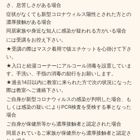
さ、
息苦しさがある場合
症状がなくても新型コロナウィルス陽性とされた方との
濃厚接触が
ある場合
同居家族や身近な知人に感染が疑われる方がいる場合
には受講をお控え下さい。
★受講の際はマスク着用で咳エチケットを心掛けて下さ
い。
★入口と給湯コーナーにアルコール消毒を設置していま
す。手洗い、手指の消毒の励行をお願いします。
★過去
14
日以内に教室に来られた方で次の状況になった
際は教室
へご連絡下さい。
ご自身が新型コロナウィルスの感染が判明した場合、
も
しくは感染の疑いにより
PCR
検査を受検する事となった
場合
ご自身が保健所等から濃厚接触者と認定された場合
同居されているご家族が保健所から濃厚接触者と認定さ