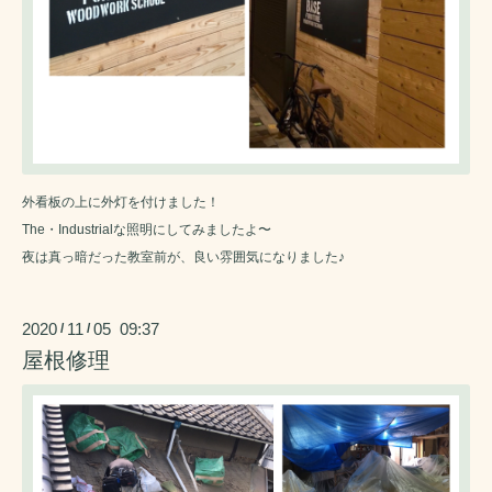
外看板の上に外灯を付けました！
The・Industrialな照明にしてみましたよ〜
夜は真っ暗だった教室前が、良い雰囲気になりました♪
2020
11
05 09:37
/
/
屋根修理