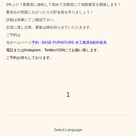
3年ぶり？新教室に移転して初めて当教室にて体験教室を開催します！
夏休みの宿題にもぴったりの貯金箱を作りましょう！
詳細は画像にてご確認下さい。
定員に達し次第、募集は締め切らせていただきます。
ご予約は
当ホームページ
予約 - BASE-FURNITURE-木工教室&創作家具
電話またはInstagram、TwitterのDMにてお願い致します。
ご予約お待ちしております。
1
Select Language