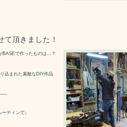
せて頂きました！
2人がBASEで作ったものは…？
り込まれた素敵なDIY作品
___
ルーティンで』