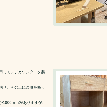
____
用してレジカウンターを製
貼り、その上に漆喰を塗っ
1600ｍｍ程ありますが、