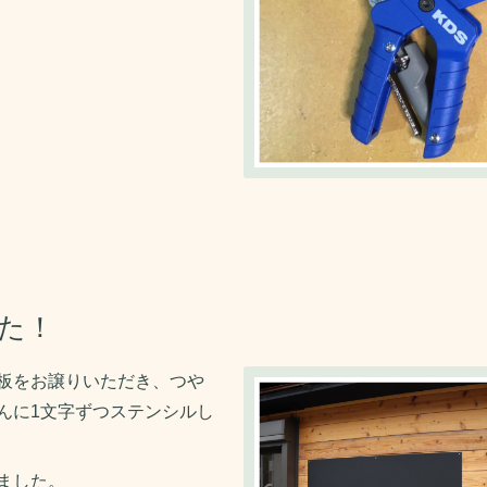
た！
板をお譲りいただき、つや
んに1文字ずつステンシルし
ました。