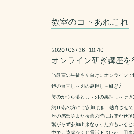
教室のコトあれこれ
2020
06
26 10:40
/
/
オンライン研ぎ講座を
当教室の生徒さん向けにオンラインで
鉋の台直し～刃の裏押し～研ぎ方
鑿のかつら落とし～刃の裏押し～研ぎ
約10名の方にご参加頂き、熱弁させ
座の感想等また授業の時にお聞かせ頂
繋がらず参加出来なかった方もいると
中でも遠慮なくお電話下さいね。用事