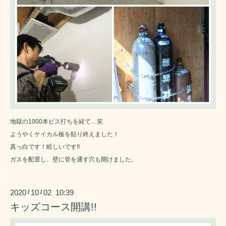
地獄の1000本ビス打ちを経て…笑
ようやくケイカル板を貼り終えました！
真っ白です！眩しいです!!
ガスを配置し、壁に管を通す穴も開けました。
2020
10
02 10:39
/
/
キッズコース開講!!