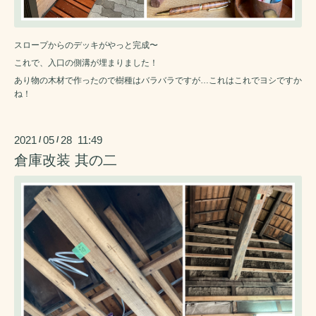
スロープからのデッキがやっと完成〜
これで、入口の側溝が埋まりました！
あり物の木材で作ったので樹種はバラバラですが…これはこれでヨシですか
ね！
2021
05
28 11:49
/
/
倉庫改装 其の二