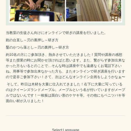
当教室の生徒さん向けにオンラインで研ぎの講座を行いました。
鉋の台直し～刃の裏押し～研ぎ方
鑿のかつら落とし～刃の裏押し～研ぎ方
約10名の方にご参加頂き、熱弁させていただきました！質問や講座の感想
等また授業の時にお聞かせ頂ければと思います。また、繋がらず参加出来な
かった方もいるとのことで…そんな時は講座中でも遠慮なくお電話下さい
ね。用事等で参加出来なかった方も、またオンラインで研ぎ講座を行います
ので是非ご参加下さい！さて、次はどんなオンライン企画をしようかなぁ〜
そして。昨日は木材を大量に仕入れてきました！右下に大量に写っている
のはクイーンズランドメープル。メープルという名が付いていますがメープ
ルではないんです！一枚板は面白い形のケヤキ等。その他にもベニツバキ等
面白い材が入りました！
Select Language