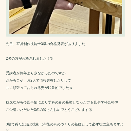
先日、家具制作技能士3級の合格発表がありました。
2名の方が合格されました！🎊
受講者が例年より少なかったのですが
だからこそ、お2人で情報共有したりして
共に頑張っておられる姿が印象的でした☺️
残念ながら今回事情により学科のみの受験となった方も見事学科合格🎊
ご受講いただいた3名の皆さんおめでとうございます㊗️
3級で得た知識と技術は今後のものづくりの基礎として必ず役に立ちますよ
✨️