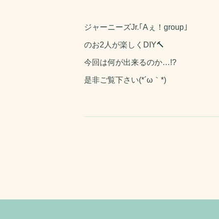
ジャーニーズJr.｢Aぇ！group｣
のお2人が楽しくDIY🔨
今回は何が出来るのか…!?
是非ご覧下さい(*´ω｀*)