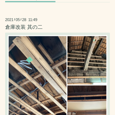
2021
05
28 11:49
/
/
倉庫改装 其の二