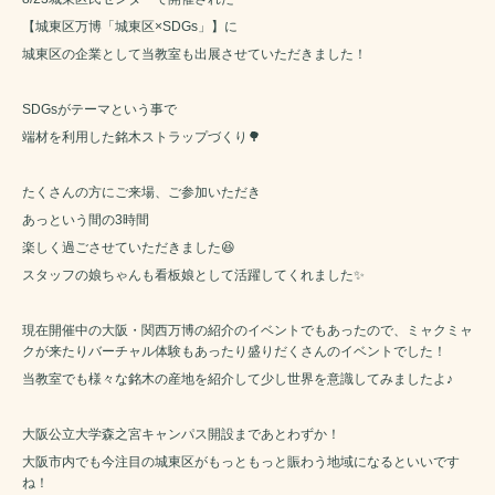
【城東区万博「城東区×SDGs」】に
城東区の企業として当教室も出展させていただきました！
SDGsがテーマという事で
端材を利用した銘木ストラップづくり🌳
たくさんの方にご来場、ご参加いただき
あっという間の3時間
楽しく過ごさせていただきました😆
スタッフの娘ちゃんも看板娘として活躍してくれました✨️
現在開催中の大阪・関西万博の紹介のイベントでもあったので、ミャクミャ
クが来たりバーチャル体験もあったり盛りだくさんのイベントでした！
当教室でも様々な銘木の産地を紹介して少し世界を意識してみましたよ♪
大阪公立大学森之宮キャンパス開設まであとわずか！
大阪市内でも今注目の城東区がもっともっと賑わう地域になるといいです
ね！